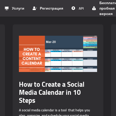
Бесплат
Услуги
Регистрация
API
пробная
версия
How to Create a Social
Media Calendar in 10
Steps
A social media calendar is a tool that helps you
plan, organize, and schedule your social media