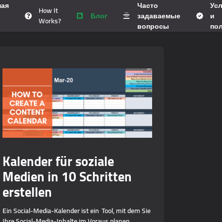
ная
Часто
Ус
How It
Блог
задаваемые
и
Works?
вопросы
по
Kalender für soziale
Medien in 10 Schritten
erstellen
Ein Social-Media-Kalender ist ein Tool, mit dem Sie
Ihre Social-Media-Inhalte im Voraus planen,